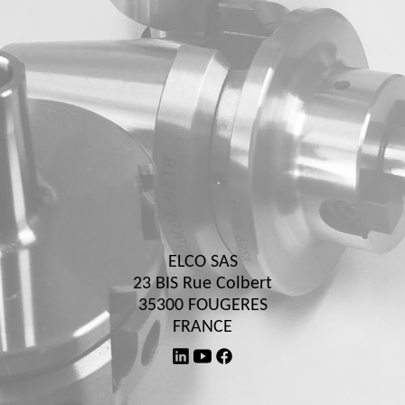
ELCO SAS
23 BIS Rue Colbert
35300 FOUGERES
FRANCE