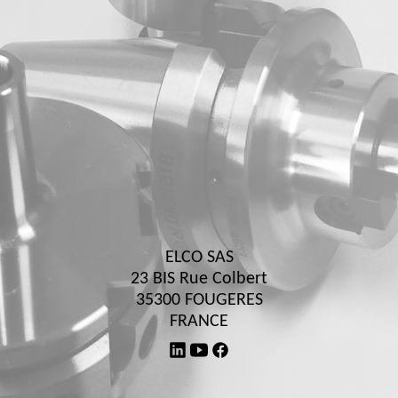
ELCO SAS
23 BIS Rue Colbert
35300 FOUGERES
FRANCE