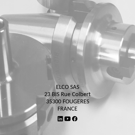
ELCO SAS
23 BIS Rue Colbert
35300 FOUGERES
FRANCE