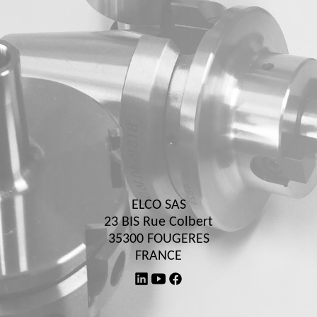
ELCO SAS
23 BIS Rue Colbert
35300 FOUGERES
FRANCE